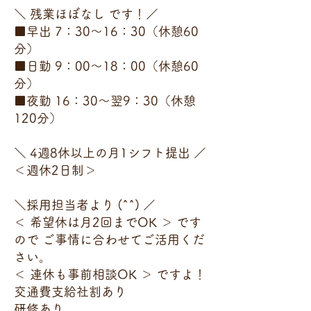
＼ 残業ほぼなし です！／
■早出 7：30～16：30（休憩60
分）
■日勤 9：00～18：00（休憩60
分）
■夜勤 16：30～翌9：30（休憩
120分）
＼ 4週8休以上の月1シフト提出 ／
＜週休2日制＞
＼採用担当者より (^^) ／
＜ 希望休は月2回までOK ＞ です
ので ご事情に合わせてご活用くだ
さい。
＜ 連休も事前相談OK ＞ ですよ！
交通費支給社割あり
研修あり